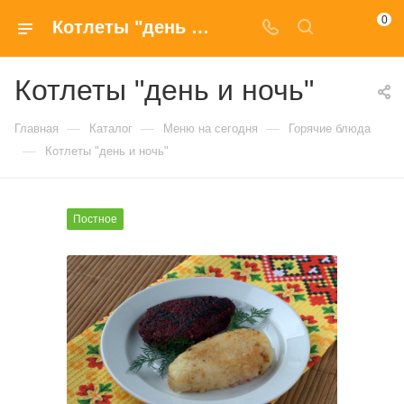
0
Котлеты "день и ночь" купить в Москве по доступным ценам
Котлеты "день и ночь"
—
—
—
Главная
Каталог
Меню на сегодня
Горячие блюда
—
Котлеты "день и ночь"
Постное