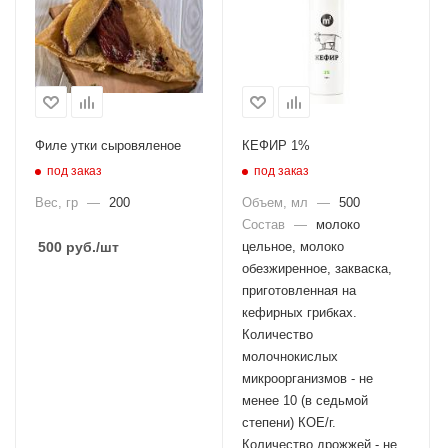
Филе утки сыровяленое
КЕФИР 1%
под заказ
под заказ
Вес, гр
—
200
Объем, мл
—
500
Состав
—
молоко
500
руб.
/шт
цельное, молоко
обезжиренное, закваска,
приготовленная на
кефирных грибках.
Количество
молочнокислых
микроорганизмов - не
менее 10 (в седьмой
степени) КОЕ/г.
Количество дрожжей - не