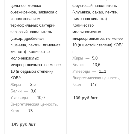
цельное, молоко
фруктовый наполнитель
обезжиренное, закваска с
(клубника, сахар, пектин,
использованием
лимонная кислота).
термофильных бактерий,
Количество
злаковый наполнитель
молочнокислых
(сахар, дроблёная
микроорганизмов: не менее
пшеница, пектин, лимонная
10 (в шестой степени) КОЕ/
кислота). Количество
г.
молочнокислых
Жиры
—
5,0
микроорганизмов: не менее
Белки
—
13,6
10 (в седьмой степени)
Углеводы
—
11,1
КОЕ/г.
Энергетическая ценность,
Жиры
—
2,5
Ккал
—
147
Белки
—
3,0
Углеводы
—
10,0
139
руб.
/шт
Энергетическая ценность,
Ккал
—
75
149
руб.
/шт