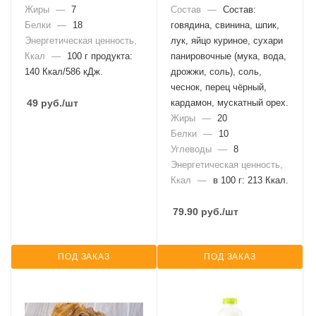
Жиры
—
7
Состав
—
Состав:
Белки
—
18
говядина, свинина, шпик,
Энергетическая ценность,
лук, яйцо куриное, сухари
Ккал
—
100 г продукта:
панировочные (мука, вода,
140 Ккал/586 кДж.
дрожжи, соль), соль,
чеснок, перец чёрный,
49
руб.
/шт
кардамон, мускатный орех.
Жиры
—
20
Белки
—
10
Углеводы
—
8
Энергетическая ценность,
Ккал
—
в 100 г: 213 Ккал.
79.90
руб.
/шт
ПОД ЗАКАЗ
ПОД ЗАКАЗ