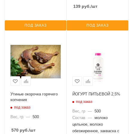
139
руб.
/шт
ПОД ЗАКАЗ
ПОД ЗАКАЗ
Утиные окорочка горячего
ЙОГУРТ ПИТЬЕВОЙ 2,5%
копчения
под заказ
под заказ
Вес, гр
—
500
Вес, гр
—
500
Состав
—
молоко
цельное, молоко
570
руб.
/шт
обезжиренное, закваска с