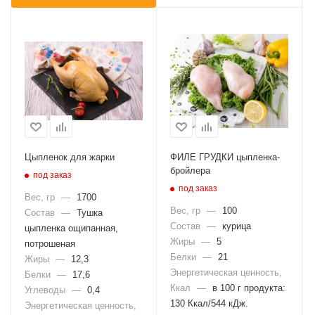
Цыпленок для жарки
ФИЛЕ ГРУДКИ цыпленка-
бройлера
под заказ
под заказ
Вес, гр
—
1700
Вес, гр
—
100
Состав
—
Тушка
Состав
—
курица
цыпленка ощипанная,
Жиры
—
5
потрошеная
Белки
—
21
Жиры
—
12,3
Энергетическая ценность,
Белки
—
17,6
Ккал
—
в 100 г продукта:
Углеводы
—
0,4
130 Ккал/544 кДж.
Энергетическая ценность,