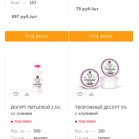
Ккал
—
183
79
руб.
/шт
697
руб.
/шт
ПОД ЗАКАЗ
ПОД ЗАКАЗ
ЙОГУРТ ПИТЬЕВОЙ 2,5%
ТВОРОЖНЫЙ ДЕСЕРТ 5%
со злаками
с клубникой
под заказ
под заказ
Вес, гр
—
500
Вес, гр
—
180
Состав
—
молоко
Состав
—
творог,