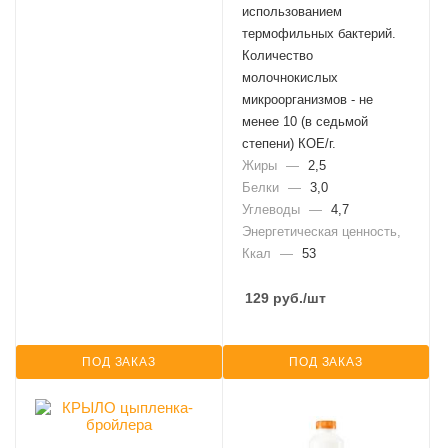
использованием
термофильных бактерий.
Количество
молочнокислых
микроорганизмов - не
менее 10 (в седьмой
степени) КОЕ/г.
Жиры
—
2,5
Белки
—
3,0
Углеводы
—
4,7
Энергетическая ценность,
Ккал
—
53
129
руб.
/шт
ПОД ЗАКАЗ
ПОД ЗАКАЗ