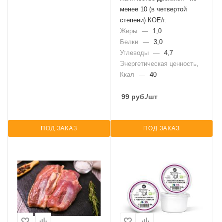
менее 10 (в четвертой
степени) КОЕ/г.
Жиры
—
1,0
Белки
—
3,0
Углеводы
—
4,7
Энергетическая ценность,
Ккал
—
40
99
руб.
/шт
ПОД ЗАКАЗ
ПОД ЗАКАЗ