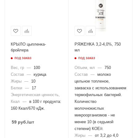
КРЫЛО цыпленка-
РЯЖЕНКА 3,2-4,0%, 750
бройлера
мл
под заказ
под заказ
Вес, гр
—
100
Объем, мл
—
750
Состав
—
курица
Состав
—
молоко
Жиры
—
10
цельное топленое,
Белки
—
17
закваска с использованием
Энергетическая ценность,
термофильных бактерий.
Ккал
—
в 100 г продукта:
Количество
160 Ккал/670 кДж.
молочнокислых
микроорганизмов - не
59
руб.
/шт
менее 10 (в седьмой
степени) КОЕ/г.
Жиры
—
от 3,2 до 4,0