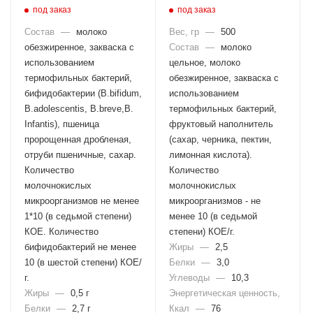
под заказ
под заказ
Состав
—
молоко
Вес, гр
—
500
обезжиренное, закваска с
Состав
—
молоко
использованием
цельное, молоко
термофильных бактерий,
обезжиренное, закваска с
бифидобактерии (B.bifidum,
использованием
B.adolescentis, B.breve,B.
термофильных бактерий,
Infantis), пшеница
фруктовый наполнитель
пророщенная дробленая,
(сахар, черника, пектин,
отруби пшеничные, сахар.
лимонная кислота).
Количество
Количество
молочнокислых
молочнокислых
микроорганизмов не менее
микроорганизмов - не
1*10 (в седьмой степени)
менее 10 (в седьмой
КОЕ. Количество
степени) КОЕ/г.
бифидобактерий не менее
Жиры
—
2,5
10 (в шестой степени) КОЕ/
Белки
—
3,0
г.
Углеводы
—
10,3
Жиры
—
0,5 г
Энергетическая ценность,
Белки
—
2,7 г
Ккал
—
76