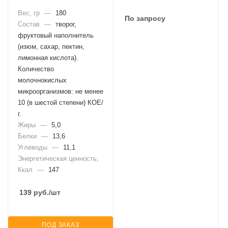
Вес, гр
—
180
По запросу
Состав
—
творог,
фруктовый наполнитель
(изюм, сахар, пектин,
лимонная кислота).
Количество
молочнокислых
микроорганизмов: не менее
10 (в шестой степени) КОЕ/
г.
Жиры
—
5,0
Белки
—
13,6
Углеводы
—
11,1
Энергетическая ценность,
Ккал
—
147
139
руб.
/шт
ПОД ЗАКАЗ