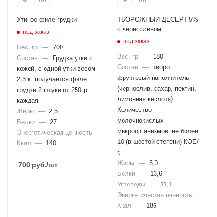
Утиное филе грудки
ТВОРОЖНЫЙ ДЕСЕРТ 5%
с черносливом
под заказ
под заказ
Вес, гр
—
700
Вес, гр
—
180
Состав
—
Грудка утки с
Состав
—
творог,
кожей, с одной утки весом
фруктовый наполнитель
2,3 кг получается филе
(чернослив, сахар, пектин,
грудки 2 штуки от 250гр
лимонная кислота).
каждая
Количество
Жиры
—
2,5
молочнокислых
Белки
—
27
микроорганизмов: не более
Энергетическая ценность,
10 (в шестой степени) КОЕ/
Ккал
—
140
г.
Жиры
—
5,0
700
руб.
/шт
Белки
—
13,6
Углеводы
—
11,1
Энергетическая ценность,
Ккал
—
186