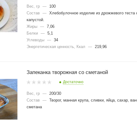
Вес, гр
—
100
Состав
—
Хлебобулочное изделие из дрожжевого теста 
капустой.
Жиры
—
7,06
Белки
—
5,1
Углеводы
—
34
Энергетическая ценность, Ккал
—
219,96
Запеканка творожная со сметаной
Достаточно
Вес, гр
—
200/30
Состав
—
Творог, манная крупа, сливки, яйца, сахар, ва
сметана