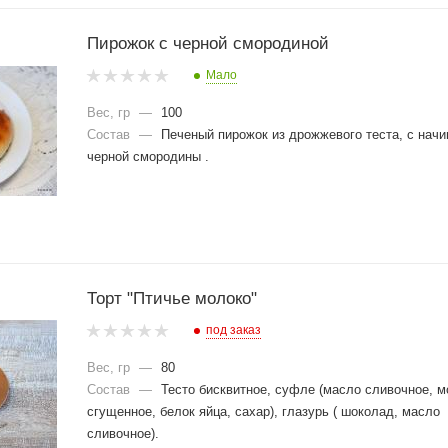
Пирожок с черной смородиной
Мало
Вес, гр
—
100
Состав
—
Печеный пирожок из дрожжевого теста, с начи
черной смородины .
Торт "Птичье молоко"
под заказ
Вес, гр
—
80
Состав
—
Тесто бисквитное, суфле (масло сливочное, м
сгущенное, белок яйца, сахар), глазурь ( шоколад, масло
сливочное).