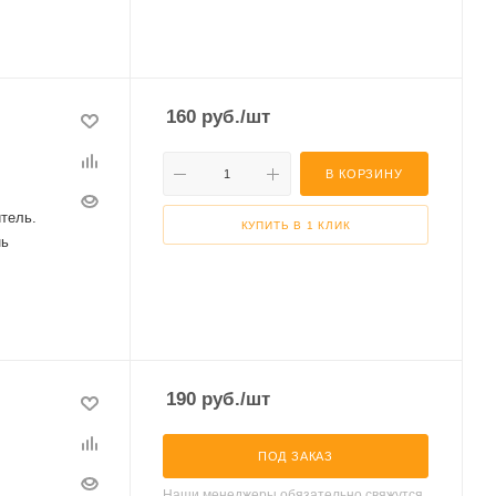
160
руб.
/шт
В КОРЗИНУ
тель.
КУПИТЬ В 1 КЛИК
нь
190
руб.
/шт
ПОД ЗАКАЗ
Наши менеджеры обязательно свяжутся