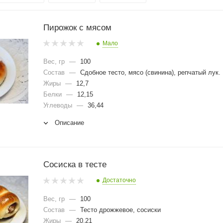
Пирожок с мясом
Мало
Вес, гр
—
100
Состав
—
Сдобное тесто, мясо (свинина), репчатый лук.
Жиры
—
12,7
Белки
—
12,15
Углеводы
—
36,44
Описание
Сосиска в тесте
Достаточно
Вес, гр
—
100
Состав
—
Тесто дрожжевое, сосиски
Жиры
—
20,21