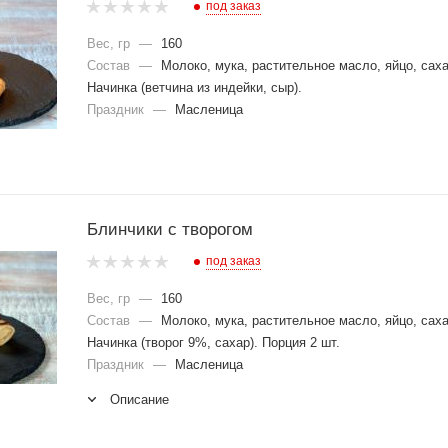
под заказ
Вес, гр
—
160
Состав
—
Молоко, мука, растительное масло, яйцо, саха
Начинка (ветчина из индейки, сыр).
Праздник
—
Масленица
Блинчики с творогом
под заказ
Вес, гр
—
160
Состав
—
Молоко, мука, растительное масло, яйцо, саха
Начинка (творог 9%, сахар). Порция 2 шт.
Праздник
—
Масленица
Описание