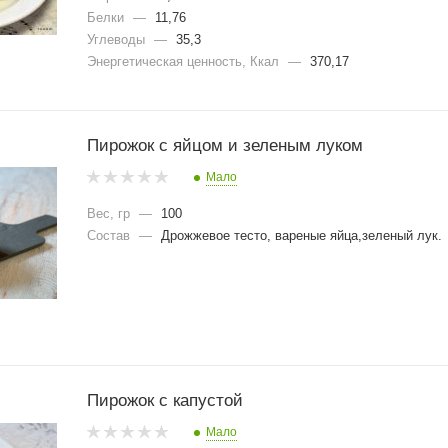
Белки
—
11,76
Углеводы
—
35,3
Энергетическая ценность, Ккал
—
370,17
Пирожок с яйцом и зеленым луком
Мало
Вес, гр
—
100
Состав
—
Дрожжевое тесто, вареные яйца,зеленый лук.
Пирожок с капустой
Мало