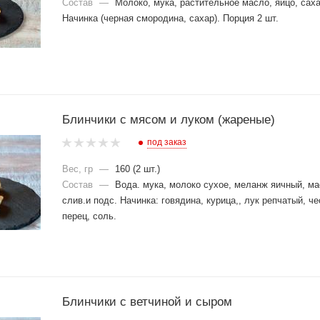
Состав
—
Молоко, мука, растительное масло, яйцо, саха
Начинка (черная смородина, сахар). Порция 2 шт.
Блинчики с мясом и луком (жареные)
под заказ
Вес, гр
—
160 (2 шт.)
Состав
—
Вода. мука, молоко сухое, меланж яичный, м
слив.и подс. Начинка: говядина, курица,, лук репчатый, че
перец, соль.
Блинчики с ветчиной и сыром