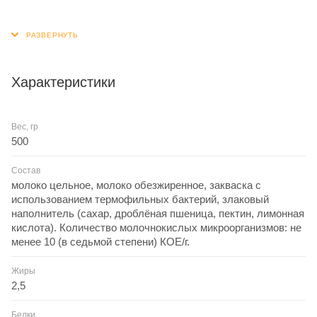
Этот полезный продукт поможет восполнить запас энергии,
благодаря содержанию в его составе цельного зерна. Один
из самых диетических в нашей линейке питьевых йогуртов.
Натуральная основа идеально подойдет тем, кто
Характеристики
стремится оздоровить свой рацион.
Вес, гр
500
Состав
молоко цельное, молоко обезжиренное, закваска с
использованием термофильных бактерий, злаковый
наполнитель (сахар, дроблёная пшеница, пектин, лимонная
кислота). Количество молочнокислых микроорганизмов: не
менее 10 (в седьмой степени) КОЕ/г.
Жиры
2,5
Белки