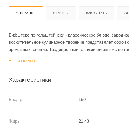
ОПИСАНИЕ
ОТЗЫВЫ
КАК КУПИТЬ
ОП
Бифштекс по-гольштейнски - классическое блюдо, зародивш
восхитительное кулинарное творение представляет собой 
ароматных специй. Традиционный говяжий бифштекс по-гол
неповторимую и вкусную изюминку. Сочетание этих ингреди
нравятся гурманам всего мира. Независимо от того, подает
доставит истинное наслаждение как любителям мяса, так и
Характеристики
Вес, гр
160
Жиры
21,43