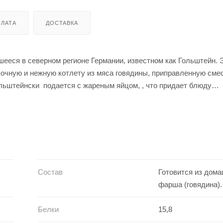
ЛАТА
ДОСТАВКА
ееся в северном регионе Германии, известном как Гольштейн. 
сочную и нежную котлету из мяса говядины, приправленную сме
ьштейнски подается с жареным яйцом, , что придает блюду
ентов создает гармоничную смесь пикантных ароматов, которые
ся ли это блюдо само по себе или с хрустящей картошкой фри, о
 энтузиастам гастрономии.
Состав
Готовится из дом
фарша (говядина).
Белки
15,8