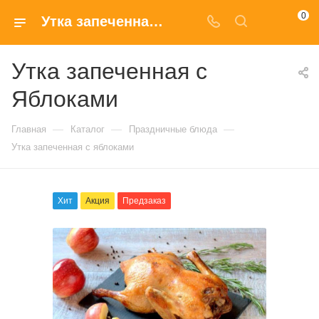
0
Утка запеченная с яблоками в Москве
Утка запеченная с
Яблоками
—
—
—
Главная
Каталог
Праздничные блюда
Утка запеченная с яблоками
Хит
Акция
Предзаказ