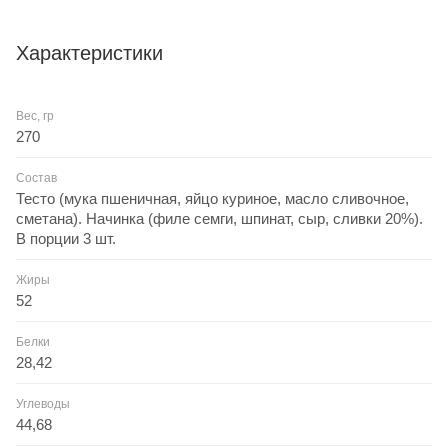
духовке при температуре 165 градусов 20 минут .В
упаковке 3 штуки.
Характеристики
Вес, гр
270
Состав
Тесто (мука пшеничная, яйцо куриное, масло сливочное,
сметана). Начинка (филе семги, шпинат, сыр, сливки 20%).
В порции 3 шт.
Жиры
52
Белки
28,42
Углеводы
44,68