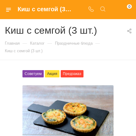
0
Киш с семгой (3 шт.) с доставкой на дом в Москве
Киш с семгой (3 шт.)
—
—
—
Главная
Каталог
Праздничные блюда
Киш с семгой (3 шт.)
Советуем
Акция
Предзаказ