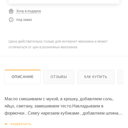
Хочу в подарок
под заказ
Цена действительна только для интернет-магазина и может
отличаться от цен в розничных магазинах
ОПИСАНИЕ
ОТЗЫВЫ
КАК КУПИТЬ
О
Масло смешиваем с мукой, в крошку, добавляем соль,
яйцо, сметану, замешиваем тесто.Накладываем в
формочки . Семгу нарезаем кубиками , добавляем шпинат,
сыр на терку. Выкладываем в формочки , сверху
накладываем начинку, сыр, заливаем соусом и запекаем в