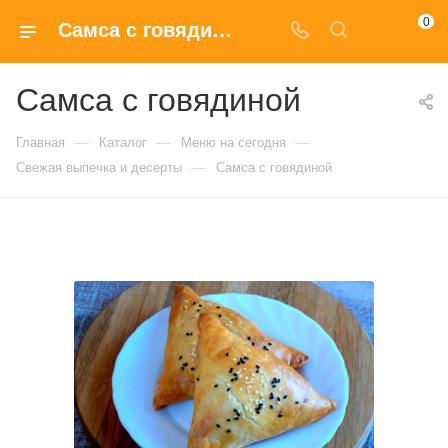
0
Самса с говядиной с доставкой на дом в Москве
Самса с говядиной
—
—
—
Главная
Каталог
Меню на сегодня
—
Свежая выпечка и десерты
Самса с говядиной