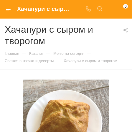
0
Хачапури с сыром и творогом с доставкой на дом в Москве
Хачапури с сыром и
творогом
—
—
—
Главная
Каталог
Меню на сегодня
—
Свежая выпечка и десерты
Хачапури с сыром и творогом