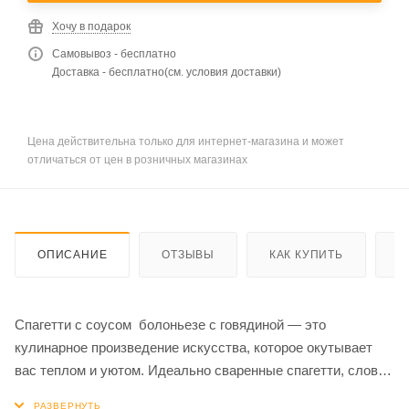
Хочу в подарок
Самовывоз - бесплатно
Доставка - бесплатно(см. условия доставки)
Цена действительна только для интернет-магазина и может
отличаться от цен в розничных магазинах
ОПИСАНИЕ
ОТЗЫВЫ
КАК КУПИТЬ
О
Спагетти с соусом болоньезе с говядиной — это
кулинарное произведение искусства, которое окутывает
вас теплом и уютом. Идеально сваренные спагетти, словно
золотистые нити, обвивают обильный соус, созданный из