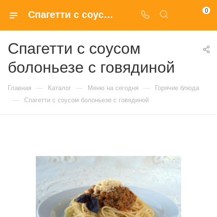
0
Спагетти с соусом болоньезе с говядиной купить в Москве по доступным ценам
Спагетти с соусом
болоньезе с говядиной
—
—
—
Главная
Каталог
Меню на сегодня
Горячие блюда
—
Спагетти с соусом болоньезе с говядиной