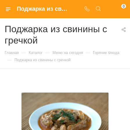
0
Поджарка из свинины с гречкой купить в Москве по доступным ценам
Поджарка из свинины с
гречкой
—
—
—
Главная
Каталог
Меню на сегодня
Горячие блюда
—
Поджарка из свинины с гречкой