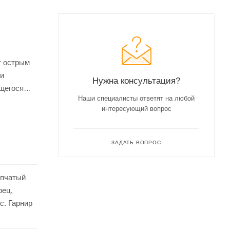
т острым
 и
Нужна консультация?
ящегося
Наши специалисты ответят на любой
тного и
интересующий вопрос
ЗАДАТЬ ВОПРОС
епчатый
рец,
с. Гарнир