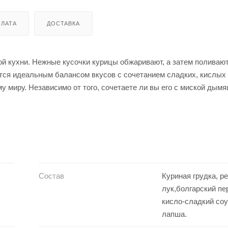
ЛАТА
ДОСТАВКА
ой кухни. Нежные кусочки курицы обжаривают, а затем поливаю
тся идеальным балансом вкусов с сочетанием сладких, кислых
му миру. Независимо от того, сочетаете ли вы его с миской дым
ак что в следующий раз, когда вам захочется чего-нибудь арома
Состав
Куриная грудка, р
лук,болгарский пе
кисло-сладкий соу
лапша.