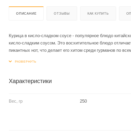
ОПИСАНИЕ
ОТЗЫВЫ
КАК КУПИТЬ
ОП
Курица в кисло-сладком соусе - популярное блюдо китайск
кисло-сладким соусом. Это восхитительное блюдо отличае
пикантных нот, что делает его хитом среди гурманов по все
риса , это блюдо обязательно придется по вкусу каждому. Т
вкусного, попробуйте курицу в кисло-сладком соусе!
Характеристики
Вес, гр
250