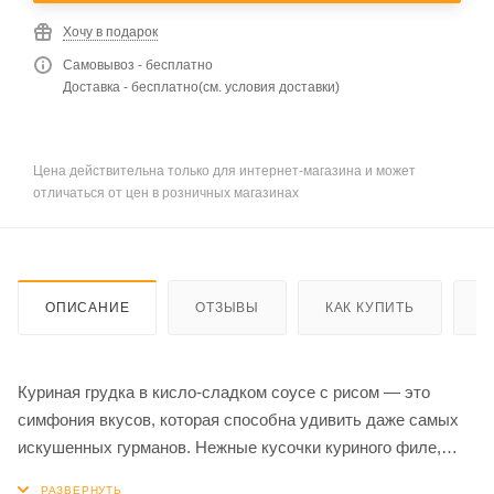
Хочу в подарок
Самовывоз - бесплатно
Доставка - бесплатно(см. условия доставки)
Цена действительна только для интернет-магазина и может
отличаться от цен в розничных магазинах
ОПИСАНИЕ
ОТЗЫВЫ
КАК КУПИТЬ
О
Куриная грудка в кисло-сладком соусе с рисом — это
симфония вкусов, которая способна удивить даже самых
искушенных гурманов. Нежные кусочки куриного филе,
обжаренные до корочки, гармонично сочетаются с ярким