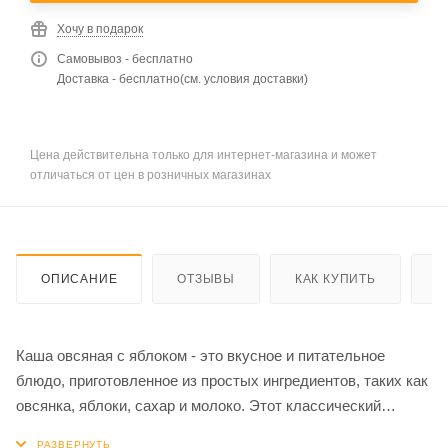
Хочу в подарок
Самовывоз - бесплатно
Доставка - бесплатно(см. условия доставки)
Цена действительна только для интернет-магазина и может
отличаться от цен в розничных магазинах
ОПИСАНИЕ
ОТЗЫВЫ
КАК КУПИТЬ
О
Каша овсяная с яблоком - это вкусное и питательное
блюдо, приготовленное из простых ингредиентов, таких как
овсянка, яблоки, сахар и молоко. Этот классический
рецепт завтрака не только обеспечивает теплое и