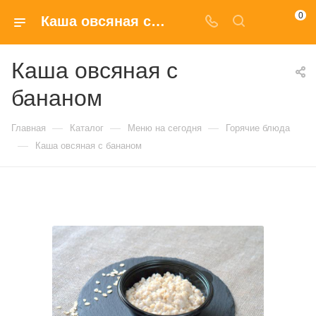
0
Каша овсяная с бананом купить в Москве по доступным ценам
Каша овсяная с
бананом
—
—
—
Главная
Каталог
Меню на сегодня
Горячие блюда
—
Каша овсяная с бананом