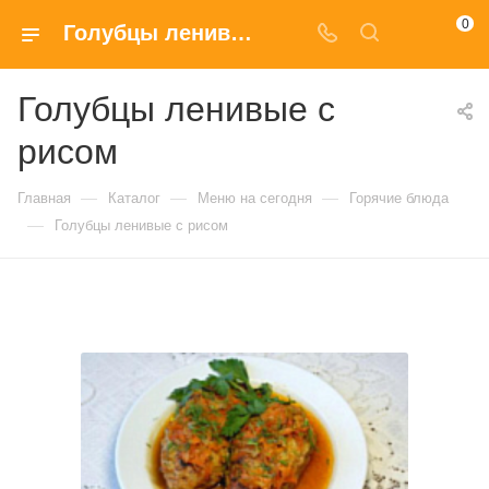
0
Голубцы ленивые с рисом купить в Москве по доступным ценам
Голубцы ленивые с
рисом
—
—
—
Главная
Каталог
Меню на сегодня
Горячие блюда
—
Голубцы ленивые с рисом