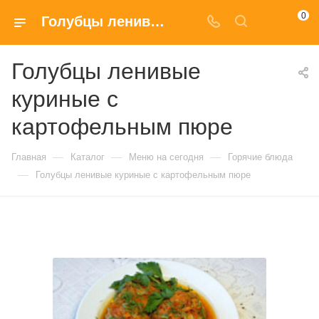
0
Голубцы ленивые куриные с картофельным пюре купить в Москве по доступным ценам
Голубцы ленивые
куриные с
картофельным пюре
—
—
—
Главная
Каталог
Меню на сегодня
Горячие блюда
—
Голубцы ленивые куриные с картофельным пюре