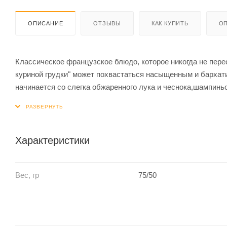
ОПИСАНИЕ
ОТЗЫВЫ
КАК КУПИТЬ
ОП
Классическое французское блюдо, которое никогда не перес
куриной грудки" может похвастаться насыщенным и бархат
начинается со слегка обжаренного лука и чеснока,шампинь
куриная грудка медленно тушится в этом соусе, добавляю
штрих в виде жирных сливок придает "фрикасе из куриной 
шедевр. Это нежное куриное фрикасе, подаваемое с рисом
Характеристики
Вес, гр
75/50