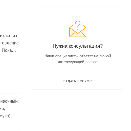
икасе из
отовление
Нужна консультация?
. Пока
Наши специалисты ответят на любой
ршающий
интересующий вопрос
линарный
ЗАДАТЬ ВОПРОС
ливочный
ки,
мука),