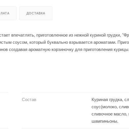
ЛАТА
ДОСТАВКА
тает впечатлять, приготовленное из нежной куриной грудки, "Фр
истым соусом, который буквально взрывается ароматами. Приг
онов создавая ароматную корзиночку для приготовления курицы
т смесь трав, чтобы придать соусу неотразимый аромат. Заве
грудки" характерную кремовую текстуру, превращая блюдо в ку
, перенесет ваши вкусовые рецепторы в самое сердце Франции.
Состав
Куриная грудка, с
соус(молоко, слив
сливочное масло, 
шампиньоны.