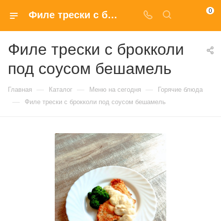
0
Филе трески с брокколи под соусом бешамель купить в Москве по доступным ценам
Филе трески с брокколи
под соусом бешамель
—
—
—
Главная
Каталог
Меню на сегодня
Горячие блюда
—
Филе трески с брокколи под соусом бешамель