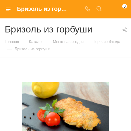
0
Бризоль из горбуши купить в Москве по доступным ценам
Бризоль из горбуши
—
—
—
Главная
Каталог
Меню на сегодня
Горячие блюда
—
Бризоль из горбуши