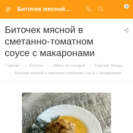
0
Биточек мясной в сметанно-томатном соусе с макаронами купить в Москве по доступным ценам
Биточек мясной в
сметанно-томатном
соусе с макаронами
—
—
—
Главная
Каталог
Меню на сегодня
Горячие блюда
—
Биточек мясной в сметанно-томатном соусе с макаронами