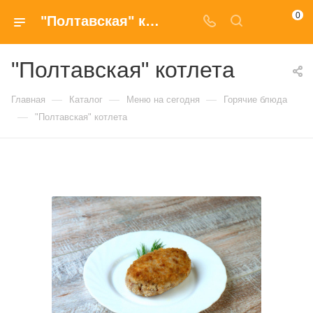
0
"Полтавская" котлета купить в Москве по доступным ценам
"Полтавская" котлета
—
—
—
Главная
Каталог
Меню на сегодня
Горячие блюда
—
"Полтавская" котлета