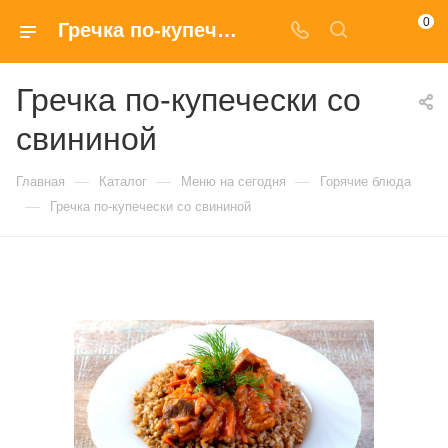
0
Гречка по-купечески со свининой купить в Москве по доступным ценам
Гречка по-купечески со
свининой
—
—
—
Главная
Каталог
Меню на сегодня
Горячие блюда
—
Гречка по-купечески со свининой