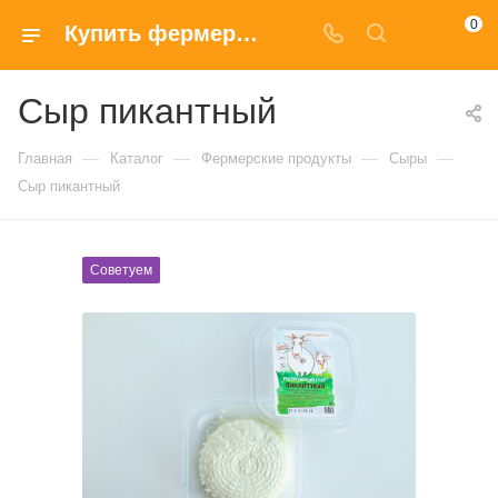
0
Купить фермерский Сыр пикантный с доставкой на дом в Москве
Сыр пикантный
—
—
—
—
Главная
Каталог
Фермерские продукты
Сыры
Сыр пикантный
Советуем