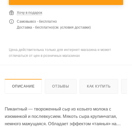
Хочу в подарок
Самовывоз - бесплатно
Доставка - бесплатно(см. условия доставки)
Цена действительна только для интернет-магазина и может
отличаться от цен в розничных магазинах
ОПИСАНИЕ
ОТЗЫВЫ
КАК КУПИТЬ
О
Пикантный — твороженный сыр из козьего молока с
изюминкой и послевкусием. Мякоть сыра крупинчатая,
немного мажущаяся. Обладает эффектом «таянья» на
языке. Изготавливается по французской технологии шевра