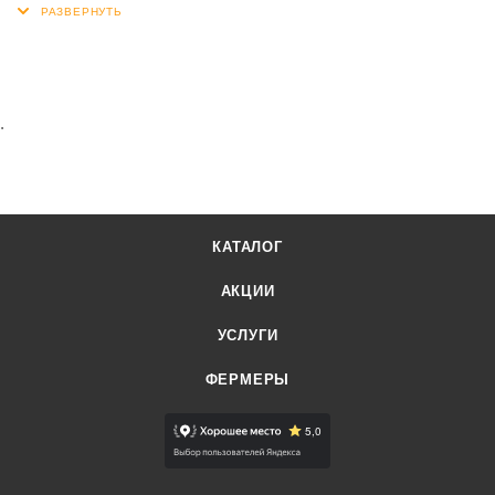
формованного. Прекрасно подходит для: сырной тарелки,
для приготовления салатов и закусок к сухому вину.
.
КАТАЛОГ
АКЦИИ
УСЛУГИ
ФЕРМЕРЫ