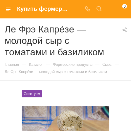
0
Купить фермерский Ле Фрэ Капре́зе — молодой сыр с томатами и базиликом с доставкой на дом в Москве
Ле Фрэ Капре́зе —
молодой сыр с
томатами и базиликом
—
—
—
—
Главная
Каталог
Фермерские продукты
Сыры
Ле Фрэ Капре́зе — молодой сыр с томатами и базиликом
Советуем