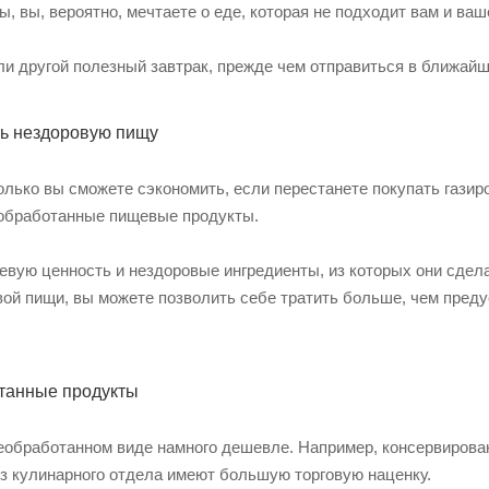
ы, вы, вероятно, мечтаете о еде, которая не подходит вам и ва
ли другой полезный завтрак, прежде чем отправиться в ближайш
ть нездоровую пищу
лько вы сможете сэкономить, если перестанете покупать газир
обработанные пищевые продукты.
вую ценность и нездоровые ингредиенты, из которых они сдела
вой пищи, вы можете позволить себе тратить больше, чем пред
отанные продукты
еобработанном виде намного дешевле. Например, консервирова
из кулинарного отдела имеют большую торговую наценку.