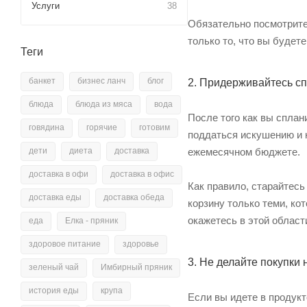
Услуги
38
Обязательно посмотрите,
только то, что вы будет
Теги
банкет
бизнес ланч
блог
2. Придерживайтесь сп
блюда
блюда из мяса
вода
После того как вы сплан
говядина
горячие
готовим
поддаться искушению и к
дети
диета
доставка
ежемесячном бюджете.
доставка в офи
доставка в офис
Как правило, старайтес
доставка еды
доставка обеда
корзину только теми, к
окажетесь в этой област
еда
Елка - пряник
здоровое питание
здоровье
3. Не делайте покупки
зеленый чай
Имбирный пряник
история еды
крупа
Если вы идете в продукт