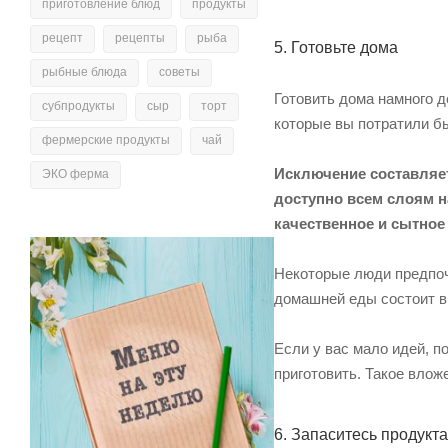
приготовление блюд
продукты
рецепт
рецепты
рыба
5. Готовьте дома
рыбные блюда
советы
Готовить дома намного д
субпродукты
сыр
торт
которые вы потратили бы
фермерские продукты
чай
Исключение составляет 
ЭКО ферма
доступно всем слоям н
качественное и сытное
Некоторые люди предпочи
домашней еды состоит в 
Если у вас мало идей, п
приготовить. Такое влож
6. Запаситесь продукт