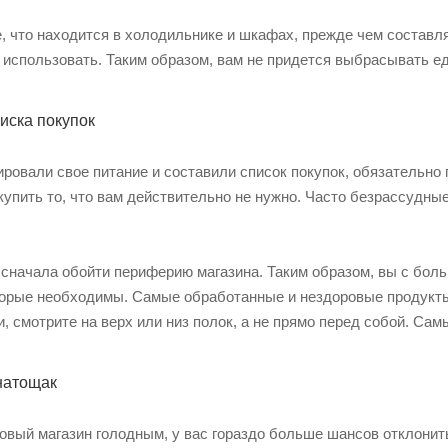
 что находится в холодильнике и шкафах, прежде чем составлят
е использовать. Таким образом, вам не придется выбрасывать еду
иска покупок
ировали свое питание и составили список покупок, обязательно п
упить то, что вам действительно не нужно. Часто безрассудны
ь сначала обойти периферию магазина. Таким образом, вы с бол
оторые необходимы. Самые обработанные и нездоровые продукты
и, смотрите на верх или низ полок, а не прямо перед собой. Сам
 натощак
овый магазин голодным, у вас гораздо больше шансов отклонить