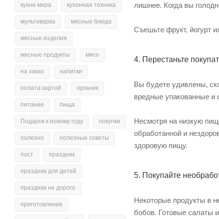
лишнее. Когда вы голодн
кухни мира
кухонная техника
мультиварка
мясные блюда
Съешьте фрукт, йогурт и
мясные изделия
мясные продукты
мясо
4. Перестаньте покупа
на заказ
напитки
Вы будете удивлены, ско
оплата картой
органик
вредные упакованные и 
питание
пища
Несмотря на низкую пище
Подарок к новому году
покупки
обработанной и нездоро
полезно
полезные советы
здоровую пищу.
пост
праздник
праздник для детей
5. Покупайте необраб
праздник не дорого
Некоторые продукты в н
приготовление
бобов. Готовые салаты 