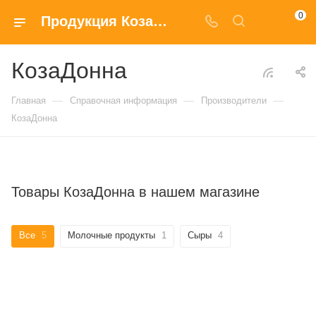
0
Продукция КозаДонна с доставкой заказать в Москве
КозаДонна
—
—
—
Главная
Справочная информация
Производители
КозаДонна
Товары КозаДонна в нашем магазине
Все
5
Молочные продукты
1
Сыры
4