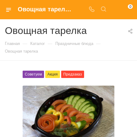
0
Овощная тарелка с доставкой на дом в Москве
Овощная тарелка
—
—
—
Главная
Каталог
Праздничные блюда
Овощная тарелка
Советуем
Акция
Предзаказ