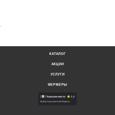
Отварить яйца, разрезать пополам . вынуть желток.
Соединить жареную с луком печень с желтком и
половинку белка начинить .Сверху украсить майонезом
.
КАТАЛОГ
АКЦИИ
УСЛУГИ
ФЕРМЕРЫ