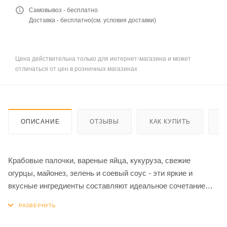
Самовывоз - бесплатно
Доставка - бесплатно(см. условия доставки)
Цена действительна только для интернет-магазина и может
отличаться от цен в розничных магазинах
ОПИСАНИЕ
ОТЗЫВЫ
КАК КУПИТЬ
О
Крабовые палочки, вареные яйца, кукуруза, свежие
огурцы, майонез, зелень и соевый соус - эти яркие и
вкусные ингредиенты составляют идеальное сочетание
для сытного и ароматного салата. Эта соблазнительная
смесь сочетает в себе нежный вкус крабовых палочек со
вкусом вареных яиц, добавляя освежающий вкус сладкой