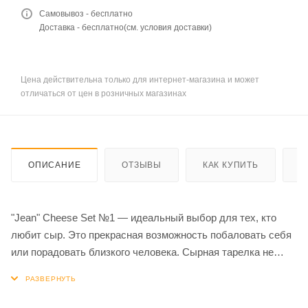
Самовывоз - бесплатно
Доставка - бесплатно(см. условия доставки)
Цена действительна только для интернет-магазина и может
отличаться от цен в розничных магазинах
ОПИСАНИЕ
ОТЗЫВЫ
КАК КУПИТЬ
О
"Jean" Cheese Set №1 — идеальный выбор для тех, кто
любит сыр. Это прекрасная возможность побаловать себя
или порадовать близкого человека. Сырная тарелка не
только привлекает внимание эффектным оформлением, но
и содержимым. В нее входят все самые вкусные и
популярные виды сыров.