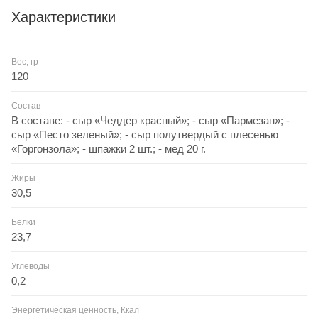
Характеристики
Открыв сырную тарелку "Жан" №1 вы найдете там Чеддер
Красный, Пармезан, Горгонзолу и сыр Песто Зеленый.
Вес, гр
Кроме того, тарелка дополнена двумя палочками и медом.
120
Здесь есть все для приятного вечера или романтического
свидания.
Состав
В составе: - сыр «Чеддер красный»; - сыр «Пармезан»; -
сыр «Песто зеленый»; - сыр полутвердый с плесенью
«Горгонзола»; - шпажки 2 шт.; - мед 20 г.
Жиры
30,5
Белки
23,7
Углеводы
0,2
Энергетическая ценность, Ккал