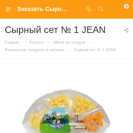
0
Заказать Сырный сет № 1 JEAN с доставкой на дом в Москве
Сырный сет № 1 JEAN
—
—
—
Главная
Каталог
Меню на сегодня
—
Фермерские продукты в наличии
Сырный сет № 1 JEAN