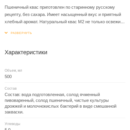
Пшеничный квас приготовлен по старинному русскому
рецепту, без сахара. Имеет насыщенный вкус и приятный
хлебный аромат. Натуральный квас М2 не только освежит
и утолит жажду в жаркий день, но и восстановит силы. В
составе напитка – витамины группы В, С, Е, РР, пищевые
волокна, органические кислоты, моно- и дисахариды.
Регулярное употребление полезного кваса улучшает
Характеристики
аппетит, снижает уровень сахара и холестерина в крови,
нормализует микрофлору кишечника, укрепляет сосуды,
Объем, мл
нормализует пищеварение и даже помогает улучшить
500
зрение.
Состав
Пшеничный квас ранее был очень популярен, однако со
Состав: вода подготовленная, солод ячменный
пивоваренный, солод пшеничный, чистые культуры
временем был вытеснен ржаным и в наше время почти не
дрожжей и молочнокислых бактерий в виде смешанной
производится. В М2 решили возродить интерес к этому
закваски.
вкусному и полезному напитку.
Углеводы
5,0