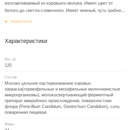
изготавливаемый из коровьего молока. Имеет цвет от
белого до светло-сливочного. Имеет нежный, чуть грибной
вкус. Снаружи камамбер покрыт корочкой, поверх которой
растёт благородная белая плесень. Сыр с плесенью
меняет свой вкус и текстуру в течение срока созревания.
За 30 минут до употребления сыр желательно достать из
Характеристики
холодильника, при комнатной температуре он лучше
раскрывает свой вкус и аромат.
Вес, гр
125
Состав
Молоко цельное пастеризованное коровье,
закваска(термофильные и мезофильные молочнокислые
микроорганизмы), молокосвертывающий ферментный
препарат микробного происхождения, поверхностная
флора (Penicillium Candidum, Geotrichum Candidum), соль
поваренная пищевая.
Жиры