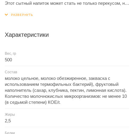
Этот сытный напиток может стать не только перекусом, но
и полноценным завтраком или полдником. В основе всех
наших питьевых йогуртов с фруктовой начинкой –
натуральный йогурт и сбалансированный фруктово-
ягодный наполнитель, который производят наши партнеры
Характеристики
по специально подобранной рецептуре. Пониженное
содержание сахара, минимальная термическая обработка
Вес, гр
ягод и фруктов, а в качестве загустителя - пектин.
500
Состав
молоко цельное, молоко обезжиренное, закваска с
использованием термофильных бактерий), фруктовый
наполнитель (сахар, клубника, пектин, лимонная кислота).
Количество молочнокислых микроорганизмов: не менее 10
(в седьмой степени) КОЕ/г.
Жиры
2,5
Белки