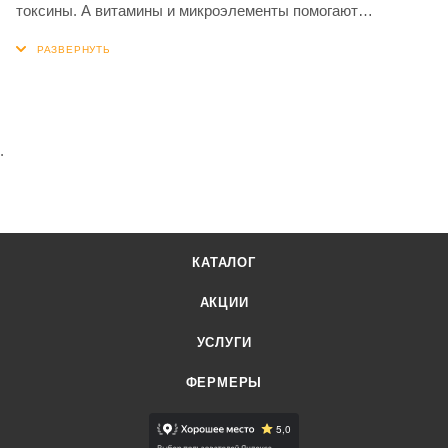
токсины. А витамины и микроэлементы помогают
оставаться в форме как физически, так и эмоционально.
Если хотите снизить количество калорий — снимите
шкурку. Статистика говорит о том, что у народов, часто
употребляющих в пищу гусятину, увеличивается
продолжительность жизни. Мы коптим гусей несколько
.
дней при низкой температуре, в результате мясо
постепенно теряет жидкость и пропитывается ароматом
дымка.
Наши гуси щиплют травку и плещутся в чистых водоёмах.
КАТАЛОГ
Их мясо нежное и вкусное, никаких вредных примесей или
АКЦИИ
антибиотиков, только чистый продукт. Копчёный гусь
вкусный, сочный, отлично сочетается с фруктовыми
УСЛУГИ
сладкими и ягодными кисло-сладкими соусами.
ФЕРМЕРЫ